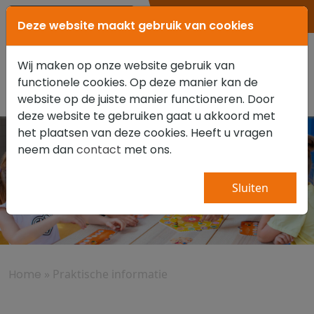
0347 351 111
Deze website maakt gebruik van cookies
Wij maken op onze website gebruik van
functionele cookies. Op deze manier kan de
website op de juiste manier functioneren. Door
deze website te gebruiken gaat u akkoord met
het plaatsen van deze cookies. Heeft u vragen
neem dan
contact
met ons.
Praktische informatie
Sluiten
Home
»
Praktische informatie