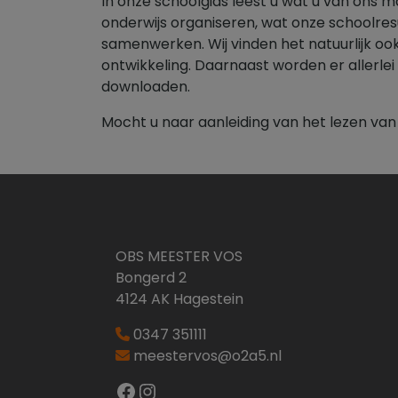
In onze schoolgids leest u wat u van ons m
onderwijs organiseren, wat onze schoolresul
samenwerken. Wij vinden het natuurlijk ook
ontwikkeling. Daarnaast worden er allerl
downloaden.
Mocht u naar aanleiding van het lezen va
OBS MEESTER VOS
Bongerd 2
4124 AK Hagestein
0347 351111
meestervos@o2a5.nl
Facebook
Instagram