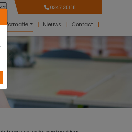
0347 351 111
 informatie
Nieuws
Contact
t