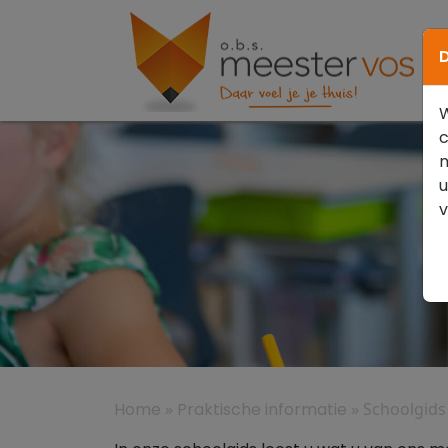
D
W
c
m
u
Home
»
Praktische informatie
»
Schoolgids