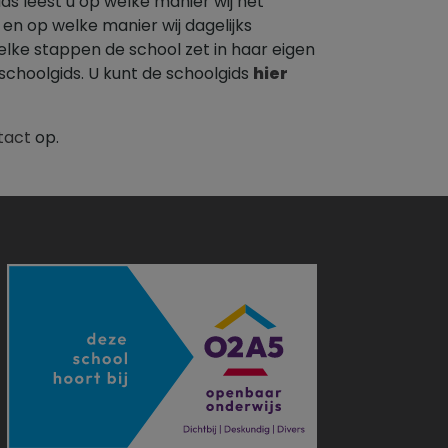
ds leest u op welke manier wij het
 en op welke manier wij dagelijks
elke stappen de school zet in haar eigen
schoolgids. U kunt de schoolgids
hier
tact
op.